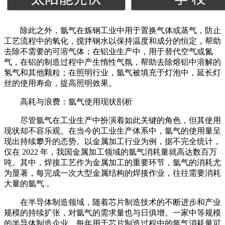
除此之外，氩气在炼钢工业中用于置换气体或蒸气，防止
工艺流程中的氧化，搅拌钢水以保持温度和成分的恒定，帮助
去除不需要的可溶气体；在铝业生产中，用于替代空气或氮
气，在铝的制造过程中产生惰性气氛，帮助去除熔铝中溶解的
氢气和其他颗粒；在照明行业，氩气被填充于灯泡中，延长灯
丝的使用寿命，提高照明效果。
高耗与浪费：氩气使用现状剖析
尽管氩气在工业生产中扮演着如此关键的角色，但其使用
现状却不容乐观。在当今的工业生产体系中，氩气的使用量呈
现出持续攀升的态势。以金属加工行业为例，据不完全统计，
仅在 2022 年，我国金属加工领域的氩气消耗量就高达数百万
吨。其中，焊接工艺作为金属加工的重要环节，氩气的消耗尤
为显著，每完成一次大型金属结构的焊接作业，往往需要消耗
大量的氩气 。
在半导体制造领域，随着芯片制造技术的不断进步和产业
规模的持续扩张，对氩气的需求量也与日俱增。一家中等规模
的半导体制造企业，每年用于芯片制造过程中的氩气消耗量可