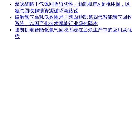
双碳战略下气体回收迫切性：迪凯机电×龙净环保，以
氮气回收解锁资源循环新路径
破解氩气高耗低效困局！陕西迪凯第四代智能氩气回收
系统，以国产化技术赋能行业绿色降本
迪凯机电智能化氮气回收系统在乙炔生产中的应用及优
势