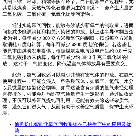
气的压缩、冷却、精馏等多个环节。而在能源生产过程中，尤
其是以煤炭、天然气等化石能源为主的情况下，会产生大量的
二氧化碳、二氧化硫、氮氧化物等污染物 。
通过实施氩气回收，能够有效减少新氩气的制取量，进而
间接减少能源消耗和相关污染物的排放。以上述半导体制造企
业为例，每年减少 800 立方米新氩气的制取，按照每立方米制
取消耗 6 度电计算，每年可减少 4800 度电的消耗。若这些电
能原本由煤炭发电提供，根据煤炭发电每度电产生约 0.8 千克
二氧化碳排放来估算，每年可减少约 3840 千克二氧化碳的排
放 。这对于....气候变化、降低温室气体排放具有重要意义。
此外，氩气回收还可以减少其他有害气体的排放。在氩气
使用过程中，可能会混入一些杂质气体，如氧气、氮气、水分
以及微量的碳氢化合物等。如果这些含有杂质的氩气未经处理
直接排放，可能会对局部空气质量产生一定影响。通过回收处
理，不仅可以将氩气提纯再利用，还能有效去除这些杂质气
体，避免它们进大气，从而有助于改善空气质量，保护生态环
境。
迪凯机电智能化氮气回收系统在乙炔生产中的应用及优
势