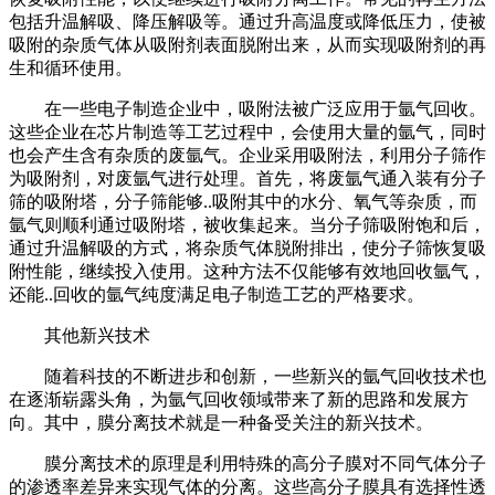
包括升温解吸、降压解吸等。通过升高温度或降低压力，使被
吸附的杂质气体从吸附剂表面脱附出来，从而实现吸附剂的再
生和循环使用。
在一些电子制造企业中，吸附法被广泛应用于氩气回收。
这些企业在芯片制造等工艺过程中，会使用大量的氩气，同时
也会产生含有杂质的废氩气。企业采用吸附法，利用分子筛作
为吸附剂，对废氩气进行处理。首先，将废氩气通入装有分子
筛的吸附塔，分子筛能够..吸附其中的水分、氧气等杂质，而
氩气则顺利通过吸附塔，被收集起来。当分子筛吸附饱和后，
通过升温解吸的方式，将杂质气体脱附排出，使分子筛恢复吸
附性能，继续投入使用。这种方法不仅能够有效地回收氩气，
还能..回收的氩气纯度满足电子制造工艺的严格要求。
其他新兴技术
随着科技的不断进步和创新，一些新兴的氩气回收技术也
在逐渐崭露头角，为氩气回收领域带来了新的思路和发展方
向。其中，膜分离技术就是一种备受关注的新兴技术。
膜分离技术的原理是利用特殊的高分子膜对不同气体分子
的渗透率差异来实现气体的分离。这些高分子膜具有选择性透