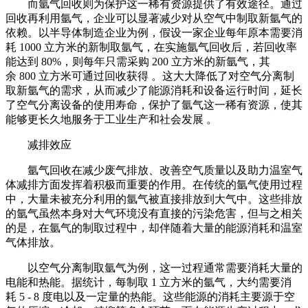
而氩气回收则为保护这一稀有资源提供了有效途径。通过
回收再利用氩气，企业可以显著减少对从空气中制取新氩气的
依赖。以半导体制造企业为例，假设一家企业每年原本需要消
耗 1000 立方米的新制取氩气，在实施氩气回收后，若回收率
能达到 80%，则每年只需采购 200 立方米的新氩气，其
余 800 立方米可通过回收获得 。这大大降低了对空气分离制
取新氩气的需求，从而减少了能源消耗和设备运行时间，延长
了空气分离设备的使用寿命，保护了氩气这一稀有资源，使其
能够更长久地服务于工业生产和社会发展 。
减排效应
氩气回收在减少废气排放、改善空气质量以及助力温室气
体减排方面发挥着积极而重要的作用。在传统的氩气使用过程
中，大量未被充分利用的氩气被直接排放到大气中。这些排放
的氩气虽然本身对大气环境没有直接的污染危害，但与之相关
的是，在氩气的制取过程中，却伴随着大量的能源消耗和温室
气体排放。
以空气分离制取氩气为例，这一过程通常需要消耗大量的
电能和热能。据统计，每制取 1 立方米的氩气，大约需要消
耗 5 - 8 度电以及一定量的热能。这些能源的消耗主要源于空