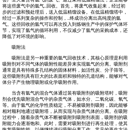
将这些废气中的氩气..回收。首先，将废气收集起来，经过初
步的过滤和预处理后，送入低温精馏设备。在低温精馏塔中，
经过一系列复杂的操作和控制，..终成功分离出高纯度的氩
气。这些回收的氩气可以再次投入到炼钢生产中的保护气体环
节，实现了氩气的循环利用，不仅减少了氩气的采购成本，还
降低了对环境的影响。
吸附法
吸附法是另一种重要的氩气回收技术，其核心原理是利用
吸附剂对不同气体的吸附性能差异来实现氩气的分离。吸附剂
通常是具有特殊多孔结构的固体材料，如活性炭、分子筛等。
这些吸附剂具有巨大的比表面积和独特的孔道结构，能够对气
体分子产生物理吸附或化学吸附作用。
当含有氩气的混合气体通过装有吸附剂的吸附塔时，吸附
剂会优先吸附混合气中的杂质气体，如水分、二氧化碳、氧气
等。由于氩气的化学性质稳定，不易被吸附剂吸附，因此能够
相对顺利地通过吸附塔，从而实现与杂质气体的分离。在吸附
过程中，随着杂质气体不断被吸附到吸附剂表面，吸附剂的吸
附能力会逐渐饱和。此时，需要对吸附剂进行再生处理，使其
恢复吸附性能，以便继续进行吸附分离工作。常见的再生方法