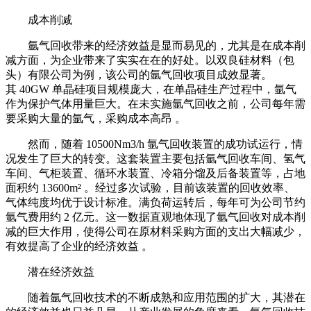
成本削减
氩气回收带来的经济效益是显而易见的，尤其是在成本削
减方面，为企业带来了实实在在的好处。以双良硅材料（包
头）有限公司为例，该公司的氩气回收项目成效显著。
其 40GW 单晶硅项目规模庞大，在单晶硅生产过程中，氩气
作为保护气体用量巨大。在未实施氩气回收之前，公司每年需
要采购大量的氩气，采购成本高昂 。
然而，随着 10500Nm3/h 氩气回收装置的成功试运行，情
况发生了巨大的转变。这套装置主要包括氩气回收车间、氢气
车间、气柜装置、循环水装置、冷箱分馏及后备装置等，占地
面积约 13600m² 。经过多次试验，目前该装置的回收效率、
气体纯度均优于设计标准。满负荷运转后，每年可为公司节约
氩气费用约 2 亿元。这一数据直观地体现了氩气回收对成本削
减的巨大作用，使得公司在原材料采购方面的支出大幅减少，
有效提高了企业的经济效益 。
潜在经济效益
随着氩气回收技术的不断成熟和应用范围的扩大，其潜在