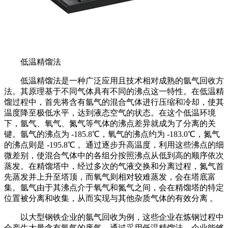
低温精馏法
低温精馏法是一种广泛应用且技术相对成熟的氩气回收方
法。其原理基于不同气体具有不同的沸点这一特性。在低温精
馏过程中，首先将含有氩气的混合气体进行压缩和冷却，使其
温度降至极低水平，达到液态空气的状态。在这个低温环境
下，氩气、氧气、氮气等气体的沸点差异就成为了分离的关
键。氩气的沸点为 -185.8℃，氧气的沸点约为 -183.0℃，氮气
的沸点则是 -195.8℃ 。通过逐步升高温度，利用这些沸点的细
微差别，使混合气体中的各组分按照沸点从低到高的顺序依次
蒸发。在精馏塔中，经过多次的气液交换和分离过程，氮气首
先蒸发并上升至塔顶，而氧气则相对较难蒸发，会在塔底富
集。氩气由于其沸点介于氧气和氮气之间，会在精馏塔的特定
位置被分离和收集，从而实现与其他杂质气体的有效分离 。
以大型钢铁企业的氩气回收为例，这些企业在炼钢过程中
会产生大量含有氩气的废气。通过采用低温精馏法，企业能够