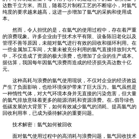
达数千立方米。而且，随着芯片制程工艺的不断缩小，对氩气
纯度的要求越来越高，这进一步增加了氩气的采购和使用成
本。
然而，令人担忧的是，在氩气的使用过程中，存在着严重
的浪费现象。许多企业由于技术水平有限、设备陈旧老化以及
管理不善等原因，未能对氩气进行有效的回收和循环利用。在
一些金属加工车间，大量未被充分利用的氩气直接排放到大气
中，不仅造成了资源的极大浪费，也增加了企业的生产成本。
据估算，我国每年因氩气浪费而造成的经济损失高达数十亿
元。
这种高耗与浪费的氩气使用现状，不仅对企业的经济效益
产生了负面影响，也给环境保护带来了巨大压力。氩气虽然是
一种惰性气体，对大气环境本身并无直接的污染危害，但大量
的氩气排放意味着更多的能源消耗和资源浪费。在..倡导绿色
低碳发展的大背景下，如何有效减少氩气的消耗、提高氩气的
回收利用率，已成为亟待解决的重要问题。
技术解密：氩气如何被回收
面对氩气使用过程中的高消耗与浪费问题，氩气回收技术