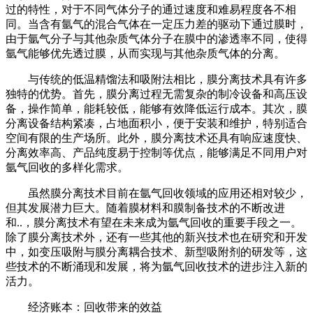
过的特性，对于不同气体分子的通过速度和难易程度各不相
同。当含有氩气的混合气体在一定压力差的驱动下通过膜时，
由于氩气分子与其他杂质气体分子在膜中的渗透率不同，使得
氩气能够优先透过膜，从而实现与其他杂质气体的分离。
与传统的低温精馏法和吸附法相比，膜分离技术具有许多
独特的优势。首先，膜分离过程无需复杂的制冷设备和高压设
备，操作简单，能耗较低，能够有效降低运行成本。其次，膜
分离设备结构紧凑，占地面积小，便于安装和维护，特别适合
空间有限的生产场所。此外，膜分离技术还具有响应速度快、
分离效率高、产品纯度易于控制等优点，能够满足不同用户对
氩气回收的多样化需求。
虽然膜分离技术目前在氩气回收领域的应用还相对较少，
但其发展潜力巨大。随着膜材料和膜制备技术的不断改进
和..，膜分离技术有望在未来成为氩气回收的重要手段之一。
除了膜分离技术外，还有一些其他的新兴技术也在研究和开发
中，如变压吸附与膜分离耦合技术、新型吸附剂的研发等，这
些技术的不断涌现和发展，将为氩气回收技术的进步注入新的
活力。
经济账本：回收带来的效益