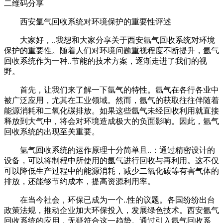
二维码分享
西安氩气回收系统对环境保护的重要性评述
大家好，..我想和大家分享关于西安氩气回收系统对环境
保护的重要性。随着人们对环境问题重视程度不断提升，氩气
回收系统作为一种..节能的技术方案，逐渐走进了我们的视
野。
首先，让我们来了解一下氩气的特性。氩气在各行各业中
被广泛应用，尤其在工业领域。然而，氩气的获取往往伴随着
能源消耗和二氧化碳排放。如果这些氩气未经回收利用就直接
释放到大气中，将会对环境造成极大的负面影响。因此，氩气
回收系统的出现至关重要。
氩气回收系统的运作原理十分简单且..：通过精密设计的
设备，可以将制程中所使用的氩气进行回收与再利用。这不仅
可以降低生产过程中的能源消耗，减少二氧化碳等有害气体的
排放，还能够节约成本，提高资源利用率。
在当今社会，环保已成为一个..性的议题。各国纷纷出台
政策法规，推动企业加大环保投入，发展绿色技术。西安氩气
回收系统的应用，无疑符合这一趋势。通过引入氩气回收系