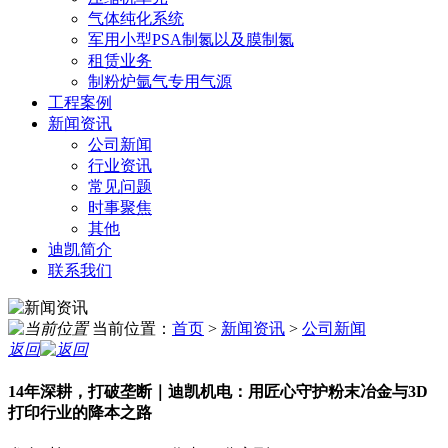
气体纯化系统
军用小型PSA制氮以及膜制氮
租赁业务
制粉炉氩气专用气源
工程案例
新闻资讯
公司新闻
行业资讯
常见问题
时事聚焦
其他
迪凯简介
联系我们
当前位置：
首页
>
新闻资讯
>
公司新闻
返回
14年深耕，打破垄断｜迪凯机电：用匠心守护粉末冶金与3D
打印行业的降本之路