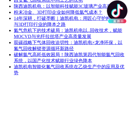
西安氮气回收系统不同工艺的优劣
陕西迪凯机电：以智能科技赋能3C玻璃产业高质量发展
粉末冶金、3D打印企业如何降低氩气成本？
14年深耕，打破垄断｜迪凯机电：用匠心守护粉末冶金
与3D打印行业的降本之路
氦气危机下的技术破局：迪凯机电以..回收技术，赋能
MOCVD与光纤拉丝塔产业高质量发展
双碳战略下气体回收迫切性：迪凯机电×龙净环保，以
氮气回收解锁资源循环新路径
破解氩气高耗低效困局！陕西迪凯第四代智能氩气回收
系统，以国产化技术赋能行业绿色降本
迪凯机电智能化氮气回收系统在乙炔生产中的应用及优
势
提交
产品中心
气体回收系统
高压气源系统
压缩机单元
气体纯化系统
直通车